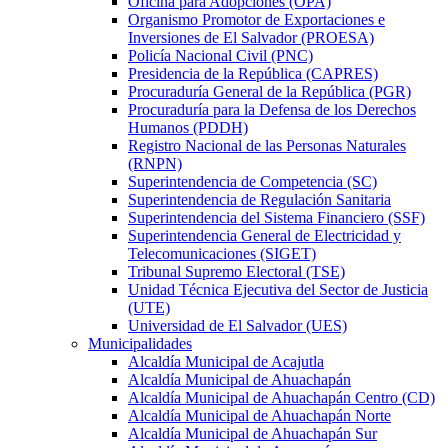
Oficina para Adopciones (OPA)
Organismo Promotor de Exportaciones e
Inversiones de El Salvador (PROESA)
Policía Nacional Civil (PNC)
Presidencia de la República (CAPRES)
Procuraduría General de la República (PGR)
Procuraduría para la Defensa de los Derechos
Humanos (PDDH)
Registro Nacional de las Personas Naturales
(RNPN)
Superintendencia de Competencia (SC)
Superintendencia de Regulación Sanitaria
Superintendencia del Sistema Financiero (SSF)
Superintendencia General de Electricidad y
Telecomunicaciones (SIGET)
Tribunal Supremo Electoral (TSE)
Unidad Técnica Ejecutiva del Sector de Justicia
(UTE)
Universidad de El Salvador (UES)
Municipalidades
Alcaldía Municipal de Acajutla
Alcaldía Municipal de Ahuachapán
Alcaldía Municipal de Ahuachapán Centro (CD)
Alcaldía Municipal de Ahuachapán Norte
Alcaldía Municipal de Ahuachapán Sur