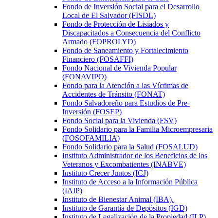
Fondo de Inversión Social para el Desarrollo
Local de El Salvador (FISDL)
Fondo de Protección de Lisiados y
Discapacitados a Consecuencia del Conflicto
Armado (FOPROLYD)
Fondo de Saneamiento y Fortalecimiento
Financiero (FOSAFFI)
Fondo Nacional de Vivienda Popular
(FONAVIPO)
Fondo para la Atención a las Víctimas de
Accidentes de Tránsito (FONAT)
Fondo Salvadoreño para Estudios de Pre-
Inversión (FOSEP)
Fondo Social para la Vivienda (FSV)
Fondo Solidario para la Familia Microempresaria
(FOSOFAMILIA)
Fondo Solidario para la Salud (FOSALUD)
Instituto Administrador de los Beneficios de los
Veteranos y Excombatientes (INABVE)
Instituto Crecer Juntos (ICJ)
Instituto de Acceso a la Información Pública
(IAIP)
Instituto de Bienestar Animal (IBA).
Instituto de Garantía de Depósitos (IGD)
Instituto de Legalización de la Propiedad (ILP)