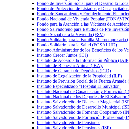
Fondo de Inversión Social para el Desarrollo Loc
Fondo de Protección de Lisiados y Discapacita
Fondo de Saneamiento y Fortalecimiento Financi
Fondo Nacional de Vivienda Popular (FONAVIP
Fondo para la Atención a las Víctimas de Acciden
Fondo Salvadoreño para Estudios de Pre-Inversi
Fondo Social para la Vivienda (FSV)
Fondo Solidario para la Familia Microempresar
Fondo Solidario para la Salud (FOSALUD)
Instituto Administrador de los Beneficios de los
Instituto Crecer Juntos (ICJ)
Instituto de Acceso a la Información Pública (IAIP
Instituto de Bienestar Animal (IBA).
Instituto de Garantía de Depósitos (IGD)
Instituto de Legalización de la Propiedad (ILP)
Instituto de Previsión Social de la Fuerza Armada
Instituto Especializado "Hospital El Salvador"
Instituto Nacional de Capacitación y Formación 
Instituto Nacional de los Deportes de El Salvado
Instituto Salvadoreño de Bienestar Magisterial (I
Instituto Salvadoreño de Desarrollo Municipal (
Instituto Salvadoreño de Fomento Cooperativo
Instituto Salvadoreño de Formación Profesional
Instituto Salvadoreño de Pensiones
Instituto Salvadoreño de Pensiones (ISP)