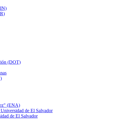
AIN)
UR)
cción (DOT)
inas
)
nez" (ENA)
 Universidad de El Salvador
idad de El Salvador