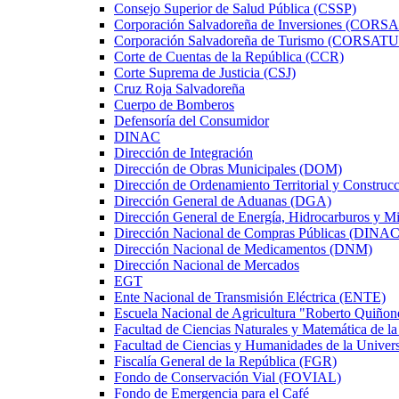
Consejo Superior de Salud Pública (CSSP)
Corporación Salvadoreña de Inversiones (CORS
Corporación Salvadoreña de Turismo (CORSAT
Corte de Cuentas de la República (CCR)
Corte Suprema de Justicia (CSJ)
Cruz Roja Salvadoreña
Cuerpo de Bomberos
Defensoría del Consumidor
DINAC
Dirección de Integración
Dirección de Obras Municipales (DOM)
Dirección de Ordenamiento Territorial y Constru
Dirección General de Aduanas (DGA)
Dirección General de Energía, Hidrocarburos y M
Dirección Nacional de Compras Públicas (DINAC
Dirección Nacional de Medicamentos (DNM)
Dirección Nacional de Mercados
EGT
Ente Nacional de Transmisión Eléctrica (ENTE)
Escuela Nacional de Agricultura "Roberto Quiño
Facultad de Ciencias Naturales y Matemática de la
Facultad de Ciencias y Humanidades de la Univers
Fiscalía General de la República (FGR)
Fondo de Conservación Vial (FOVIAL)
Fondo de Emergencia para el Café