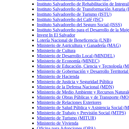
Instituto Salvadoreño de Rehabilitación de Integral
Instituto Salvadoreño de Transformación Agraria 
Instituto Salvadoreño de Turismo (ISTU)
Instituto Salvadoreño del Café (ISC)
Instituto Salvadoreño del Seguro Social (ISSS)
Instituto Salvadoreño para el Desarrollo de la M
Invest In El Salvador
Lotería Nacional de Beneficencia (LNB)
Ministerio de Agricultura y Ganadería (MAG)
Ministerio de Cultura
Ministerio de Desarrollo Local (MINDEL)
Ministerio de Economía (MINEC)
Ministerio de Educación, Ciencia y Tecnologí
Ministerio de Gobernación y Desarrollo Territor
Ministerio de Hacienda
Ministerio de Justicia y Seguridad Pública
Ministerio de la Defensa Nacional (MDN)
Ministerio de Medio Ambiente y Recursos Natur
Ministerio de Obras Públicas y de Transporte (M
Ministerio de Relaciones Exteriores
Ministerio de Salud Pública y Asistencia Social 
Ministerio de Trabajo y Previsión Social (MTPS)
Ministerio de Turismo (MITUR)
Ministerio de Vivienda
Oficina para Adopciones (OPA)