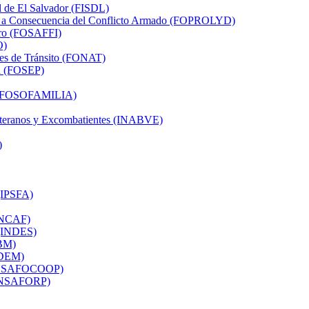
al de El Salvador (FISDL)
dos a Consecuencia del Conflicto Armado (FOPROLYD)
ero (FOSAFFI)
O)
tes de Tránsito (FONAT)
ón (FOSEP)
ia (FOSOFAMILIA)
 Veteranos y Excombatientes (INABVE)
)
 (IPSFA)
(INCAF)
r (INDES)
SBM)
ISDEM)
 (INSAFOCOOP)
 (INSAFORP)