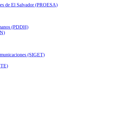
nes de El Salvador (PROESA)
Humanos (PDDH)
PN)
comunicaciones (SIGET)
UTE)