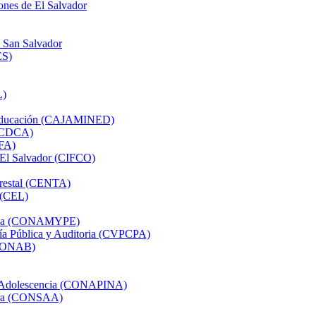
ones de El Salvador
e San Salvador
ES)
L)
e Educación (CAJAMINED)
 (CDCA)
AFA)
e El Salvador (CIFCO)
orestal (CENTA)
 (CEL)
presa (CONAMYPE)
ría Pública y Auditoria (CVPCPA)
 (CONAB)
 y Adolescencia (CONAPINA)
rera (CONSAA)