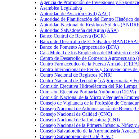
Agencia de Promoción de Inversiones y Exportaci
Asamblea Legislativa
Autoridad de Aviación Civil (AAC)
Autoridad de Planificación del Centro Histórico d
Autoridad Nacional de Residuos Sólidos (ANDR
Autoridad Salvadoreña del Agua (ASA)
Banco Central de Reserva (BCR)
Banco de Desarrollo de El Salvador (BANDESA
Banco de Fomento Agropecuario (BFA)
Caja Mutual de los Empleados del Ministerio d
Centro de Desarrollo de Comercio Agropecuario
Centro Farmacéutico de la Fuerza Armada (CEF
Centro Internacional de Ferias y Convenciones d
Centro Nacional de Registros (CNR)
Centro Nacional de Tecnología Agropecuaria y F
Comisión Ejecutiva Hidroeléctrica del Rio Lempa
Comisión Ejecutiva Portuaria Autónoma (CEPA)
Comisión Nacional de la Micro y Pequeña Em
Consejo de Vigilancia de la Profesión de Contadu
Consejo Nacional de Administración de Bienes
Consejo Nacional de Calidad (CNC)
Consejo Nacional de la Judicatura (CNJ)
Consejo Nacional de la Primera Infancia, Niñez
Consejo Salvadoreño de la Agroindustria Azuca
Consejo Salvadoreño del Café (CSC)