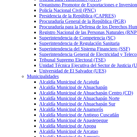
Organismo Promotor de Exportaciones e Inversio
Policía Nacional Civil (PNC)
Presidencia de la República (CAPRES)
Procuraduría General de la República (PGR)
Procuraduría para la Defensa de los Derechos 
Registro Nacional de las Personas Naturales (RN
Superintendencia de Competencia (SC)
Superintendencia de Regulación Sanitaria
Superintendencia del Sistema Financiero (SSF)
Superintendencia General de Electricidad y Tele
Tribunal Supremo Electoral (TSE)
Unidad Técnica Ejecutiva del Sector de Justicia (
Universidad de El Salvador (UES)
Municipalidades
Alcaldía Municipal de Acajutla
Alcaldía Municipal de Ahuachapán
Alcaldía Municipal de Ahuachapán Centro (CD)
Alcaldía Municipal de Ahuachapán Norte
Alcaldía Municipal de Ahuachapán Sur
Alcaldía Municipal de Anamorós
Alcaldía Municipal de Antiguo Cuscatlán
Alcaldía Municipal de Apastepeque
Alcaldía Municipal de Apopa
Alcaldía Municipal de Arcatao
Alcaldía Municipal de Armenia