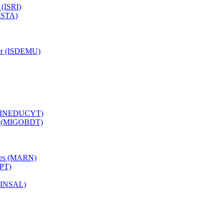
 (ISRI)
(ISTA)
ujer (ISDEMU)
a (MINEDUCYT)
ial (MIGOBDT)
ales (MARN)
OPT)
(MINSAL)