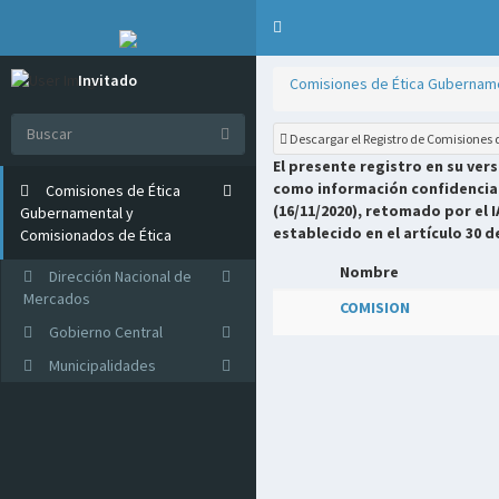
Invitado
Comisiones de Ética Gubername
Online
Descargar el Registro de Comisiones
El presente registro en su ver
como información confidencial 
Comisiones de Ética
(16/11/2020), retomado por el I
Gubernamental y
establecido en el artículo 30 d
Comisionados de Ética
Nombre
Dirección Nacional de
Mercados
COMISION
Gobierno Central
Municipalidades