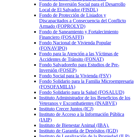
Fondo de Inversión Social para el Desarrollo
Local de El Salvador (FISDL)
Fondo de Protección de Lisiados y
Discapacitados a Consecuencia del Conflicto
Armado (FOPROLYD)
Fondo de Saneamiento y Fortalecimiento
Financiero (FOSAFFI)
Fondo Nacional de Vivienda Popular
(FONAVIPO)
Fondo para la Atención a las Víctimas de
Accidentes de Tránsito (FONAT)
Fondo Salvadoreño para Estudios de Pre-
Inversión (FOSEP)
Fondo Social para la Vivienda (FSV)
Fondo Solidario para la Familia Microempresaria
(FOSOFAMILIA)
Fondo Solidario para la Salud (FOSALUD)
Instituto Administrador de los Beneficios de los
Veteranos y Excombatientes (INABVE)
Instituto Crecer Juntos (ICJ)
Instituto de Acceso a la Información Pública
(IAIP)
Instituto de Bienestar Animal (IBA).
Instituto de Garantía de Depósitos (IGD)
Instituto de Legalización de la Propiedad (ILP)