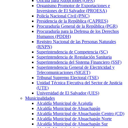
Oficina para Adopciones (OPA)
Organismo Promotor de Exportaciones e
Inversiones de El Salvador (PROESA)
Policía Nacional Civil (PNC)
Presidencia de la República (CAPRES)
Procuraduría General de la República (PGR)
Procuraduría para la Defensa de los Derechos
Humanos (PDDH)
Registro Nacional de las Personas Naturales
(RNPN)
Superintendencia de Competencia (SC)
Superintendencia de Regulación Sanitaria
Superintendencia del Sistema Financiero (SSF)
Superintendencia General de Electricidad y
Telecomunicaciones (SIGET)
Tribunal Supremo Electoral (TSE)
Unidad Técnica Ejecutiva del Sector de Justicia
(UTE)
Universidad de El Salvador (UES)
Municipalidades
Alcaldía Municipal de Acajutla
Alcaldía Municipal de Ahuachapán
Alcaldía Municipal de Ahuachapán Centro (CD)
Alcaldía Municipal de Ahuachapán Norte
Alcaldía Municipal de Ahuachapán Sur