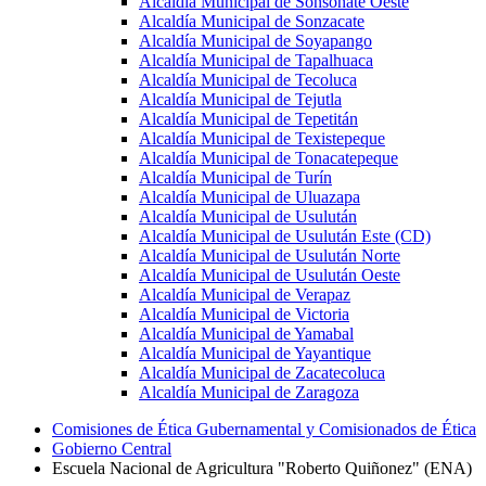
Alcaldía Municipal de Sonsonate Oeste
Alcaldía Municipal de Sonzacate
Alcaldía Municipal de Soyapango
Alcaldía Municipal de Tapalhuaca
Alcaldía Municipal de Tecoluca
Alcaldía Municipal de Tejutla
Alcaldía Municipal de Tepetitán
Alcaldía Municipal de Texistepeque
Alcaldía Municipal de Tonacatepeque
Alcaldía Municipal de Turín
Alcaldía Municipal de Uluazapa
Alcaldía Municipal de Usulután
Alcaldía Municipal de Usulután Este (CD)
Alcaldía Municipal de Usulután Norte
Alcaldía Municipal de Usulután Oeste
Alcaldía Municipal de Verapaz
Alcaldía Municipal de Victoria
Alcaldía Municipal de Yamabal
Alcaldía Municipal de Yayantique
Alcaldía Municipal de Zacatecoluca
Alcaldía Municipal de Zaragoza
Comisiones de Ética Gubernamental y Comisionados de Ética
Gobierno Central
Escuela Nacional de Agricultura "Roberto Quiñonez" (ENA)