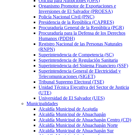
Oficina para Adopciones (OPA)
Organismo Promotor de Exportaciones e
Inversiones de El Salvador (PROESA)
Policía Nacional Civil (PNC)
Presidencia de la República (CAPRES)
Procuraduría General de la República (PGR)
Procuraduría para la Defensa de los Derechos
Humanos (PDDH)
Registro Nacional de las Personas Naturales
(RNPN)
Superintendencia de Competencia (SC)
Superintendencia de Regulación Sanitaria
Superintendencia del Sistema Financiero (SSF)
Superintendencia General de Electricidad y
Telecomunicaciones (SIGET)
Tribunal Supremo Electoral (TSE)
Unidad Técnica Ejecutiva del Sector de Justicia
(UTE)
Universidad de El Salvador (UES)
Municipalidades
Alcaldía Municipal de Acajutla
Alcaldía Municipal de Ahuachapán
Alcaldía Municipal de Ahuachapán Centro (CD)
Alcaldía Municipal de Ahuachapán Norte
Alcaldía Municipal de Ahuachapán Sur