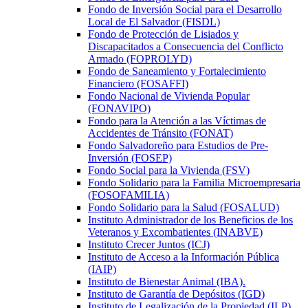
Fondo de Inversión Social para el Desarrollo
Local de El Salvador (FISDL)
Fondo de Protección de Lisiados y
Discapacitados a Consecuencia del Conflicto
Armado (FOPROLYD)
Fondo de Saneamiento y Fortalecimiento
Financiero (FOSAFFI)
Fondo Nacional de Vivienda Popular
(FONAVIPO)
Fondo para la Atención a las Víctimas de
Accidentes de Tránsito (FONAT)
Fondo Salvadoreño para Estudios de Pre-
Inversión (FOSEP)
Fondo Social para la Vivienda (FSV)
Fondo Solidario para la Familia Microempresaria
(FOSOFAMILIA)
Fondo Solidario para la Salud (FOSALUD)
Instituto Administrador de los Beneficios de los
Veteranos y Excombatientes (INABVE)
Instituto Crecer Juntos (ICJ)
Instituto de Acceso a la Información Pública
(IAIP)
Instituto de Bienestar Animal (IBA).
Instituto de Garantía de Depósitos (IGD)
Instituto de Legalización de la Propiedad (ILP)