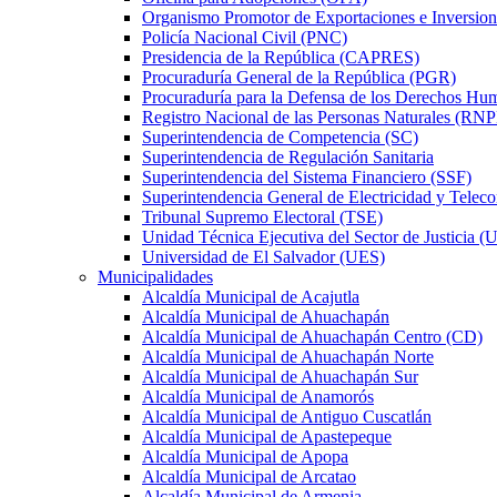
Organismo Promotor de Exportaciones e Inversio
Policía Nacional Civil (PNC)
Presidencia de la República (CAPRES)
Procuraduría General de la República (PGR)
Procuraduría para la Defensa de los Derechos 
Registro Nacional de las Personas Naturales (RN
Superintendencia de Competencia (SC)
Superintendencia de Regulación Sanitaria
Superintendencia del Sistema Financiero (SSF)
Superintendencia General de Electricidad y Tele
Tribunal Supremo Electoral (TSE)
Unidad Técnica Ejecutiva del Sector de Justicia (
Universidad de El Salvador (UES)
Municipalidades
Alcaldía Municipal de Acajutla
Alcaldía Municipal de Ahuachapán
Alcaldía Municipal de Ahuachapán Centro (CD)
Alcaldía Municipal de Ahuachapán Norte
Alcaldía Municipal de Ahuachapán Sur
Alcaldía Municipal de Anamorós
Alcaldía Municipal de Antiguo Cuscatlán
Alcaldía Municipal de Apastepeque
Alcaldía Municipal de Apopa
Alcaldía Municipal de Arcatao
Alcaldía Municipal de Armenia