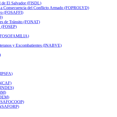
al de El Salvador (FISDL)
dos a Consecuencia del Conflicto Armado (FOPROLYD)
ero (FOSAFFI)
O)
tes de Tránsito (FONAT)
ón (FOSEP)
ia (FOSOFAMILIA)
 Veteranos y Excombatientes (INABVE)
)
 (IPSFA)
(INCAF)
r (INDES)
SBM)
ISDEM)
 (INSAFOCOOP)
 (INSAFORP)