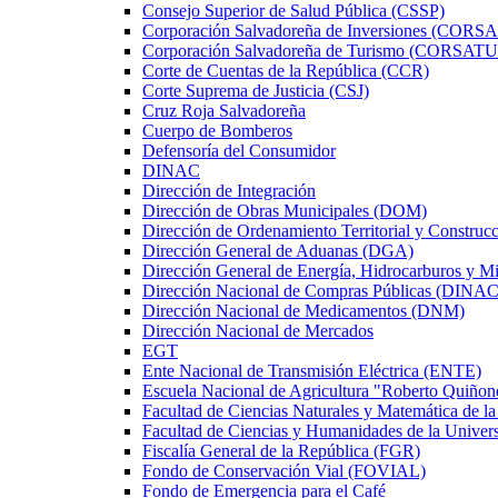
Consejo Superior de Salud Pública (CSSP)
Corporación Salvadoreña de Inversiones (CORS
Corporación Salvadoreña de Turismo (CORSAT
Corte de Cuentas de la República (CCR)
Corte Suprema de Justicia (CSJ)
Cruz Roja Salvadoreña
Cuerpo de Bomberos
Defensoría del Consumidor
DINAC
Dirección de Integración
Dirección de Obras Municipales (DOM)
Dirección de Ordenamiento Territorial y Constru
Dirección General de Aduanas (DGA)
Dirección General de Energía, Hidrocarburos y M
Dirección Nacional de Compras Públicas (DINAC
Dirección Nacional de Medicamentos (DNM)
Dirección Nacional de Mercados
EGT
Ente Nacional de Transmisión Eléctrica (ENTE)
Escuela Nacional de Agricultura "Roberto Quiño
Facultad de Ciencias Naturales y Matemática de la
Facultad de Ciencias y Humanidades de la Univers
Fiscalía General de la República (FGR)
Fondo de Conservación Vial (FOVIAL)
Fondo de Emergencia para el Café