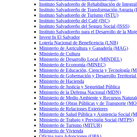
Instituto Salvadoreño de Rehabilitación de Integral
Instituto Salvadoreño de Transformación Agraria 
Instituto Salvadoreño de Turismo (ISTU)
Instituto Salvadoreño del Café (ISC)
Instituto Salvadoreño del Seguro Social (ISSS)
Instituto Salvadoreño para el Desarrollo de la M
Invest In El Salvador
Lotería Nacional de Beneficencia (LNB)
Ministerio de Agricultura y Ganadería (MAG)
Ministerio de Cultura
Ministerio de Desarrollo Local (MINDEL)
Ministerio de Economía (MINEC)
Ministerio de Educación, Ciencia y Tecnologí
Ministerio de Gobernación y Desarrollo Territor
Ministerio de Hacienda
Ministerio de Justicia y Seguridad Pública
Ministerio de la Defensa Nacional (MDN)
Ministerio de Medio Ambiente y Recursos Natur
Ministerio de Obras Públicas y de Transporte (M
Ministerio de Relaciones Exteriores
Ministerio de Salud Pública y Asistencia Social 
Ministerio de Trabajo y Previsión Social (MTPS)
Ministerio de Turismo (MITUR)
Ministerio de Vivienda
Oficina para Adopciones (OPA)