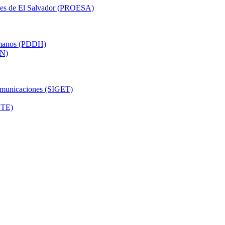
nes de El Salvador (PROESA)
Humanos (PDDH)
PN)
comunicaciones (SIGET)
UTE)