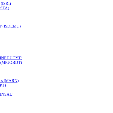
 (ISRI)
(ISTA)
ujer (ISDEMU)
a (MINEDUCYT)
ial (MIGOBDT)
ales (MARN)
OPT)
(MINSAL)