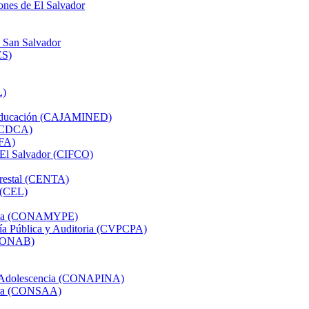
ones de El Salvador
e San Salvador
ES)
L)
e Educación (CAJAMINED)
 (CDCA)
AFA)
e El Salvador (CIFCO)
orestal (CENTA)
 (CEL)
presa (CONAMYPE)
ría Pública y Auditoria (CVPCPA)
 (CONAB)
 y Adolescencia (CONAPINA)
rera (CONSAA)