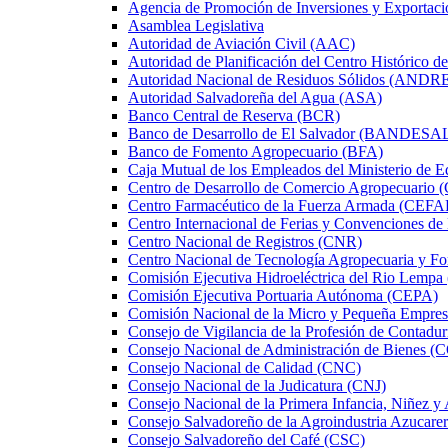
Agencia de Promoción de Inversiones y Exportaci
Asamblea Legislativa
Autoridad de Aviación Civil (AAC)
Autoridad de Planificación del Centro Histórico d
Autoridad Nacional de Residuos Sólidos (ANDR
Autoridad Salvadoreña del Agua (ASA)
Banco Central de Reserva (BCR)
Banco de Desarrollo de El Salvador (BANDESA
Banco de Fomento Agropecuario (BFA)
Caja Mutual de los Empleados del Ministerio d
Centro de Desarrollo de Comercio Agropecuario
Centro Farmacéutico de la Fuerza Armada (CEF
Centro Internacional de Ferias y Convenciones d
Centro Nacional de Registros (CNR)
Centro Nacional de Tecnología Agropecuaria y F
Comisión Ejecutiva Hidroeléctrica del Rio Lempa
Comisión Ejecutiva Portuaria Autónoma (CEPA)
Comisión Nacional de la Micro y Pequeña Em
Consejo de Vigilancia de la Profesión de Contadu
Consejo Nacional de Administración de Bienes
Consejo Nacional de Calidad (CNC)
Consejo Nacional de la Judicatura (CNJ)
Consejo Nacional de la Primera Infancia, Niñez
Consejo Salvadoreño de la Agroindustria Azuca
Consejo Salvadoreño del Café (CSC)