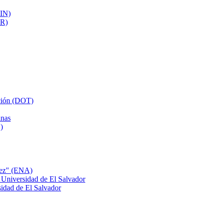
AIN)
UR)
cción (DOT)
inas
)
nez" (ENA)
 Universidad de El Salvador
idad de El Salvador