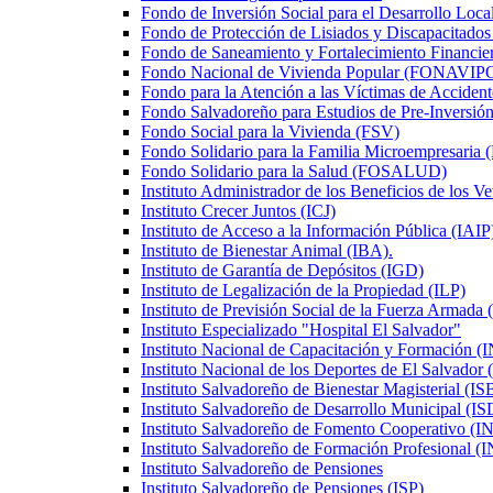
Fondo de Inversión Social para el Desarrollo Loc
Fondo de Protección de Lisiados y Discapacita
Fondo de Saneamiento y Fortalecimiento Financi
Fondo Nacional de Vivienda Popular (FONAVIP
Fondo para la Atención a las Víctimas de Acciden
Fondo Salvadoreño para Estudios de Pre-Inversi
Fondo Social para la Vivienda (FSV)
Fondo Solidario para la Familia Microempresar
Fondo Solidario para la Salud (FOSALUD)
Instituto Administrador de los Beneficios de los
Instituto Crecer Juntos (ICJ)
Instituto de Acceso a la Información Pública (IAIP
Instituto de Bienestar Animal (IBA).
Instituto de Garantía de Depósitos (IGD)
Instituto de Legalización de la Propiedad (ILP)
Instituto de Previsión Social de la Fuerza Armada
Instituto Especializado "Hospital El Salvador"
Instituto Nacional de Capacitación y Formación 
Instituto Nacional de los Deportes de El Salvado
Instituto Salvadoreño de Bienestar Magisterial (I
Instituto Salvadoreño de Desarrollo Municipal (
Instituto Salvadoreño de Fomento Cooperativo
Instituto Salvadoreño de Formación Profesional
Instituto Salvadoreño de Pensiones
Instituto Salvadoreño de Pensiones (ISP)