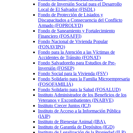
Fondo de Inversión Social para el Desarrollo
Local de El Salvador (FISDL)
Fondo de Protección de Lisiados y
Discapacitados a Consecuencia del Conflicto
Armado (FOPROLYD)
Fondo de Saneamiento y Fortalecimiento
Financiero (FOSAFFI)
Fondo Nacional de Vivienda Popular
(FONAVIPO)
Fondo para la Atención a las Víctimas de
Accidentes de Tránsito (FONAT)
Fondo Salvadoreño para Estudios de Pre-
Inversión (FOSEP)
Fondo Social para la Vivienda (FSV)
Fondo Solidario para la Familia Microempresaria
(FOSOFAMILIA)
Fondo Solidario para la Salud (FOSALUD)
Instituto Administrador de los Beneficios de los
Veteranos y Excombatientes (INABVE)
Instituto Crecer Juntos (ICJ)
Instituto de Acceso a la Información Pública
(IAIP)
Instituto de Bienestar Animal (IBA).
Instituto de Garantía de Depósitos (IGD)
Instituto de Legalización de la Propiedad (ILP)