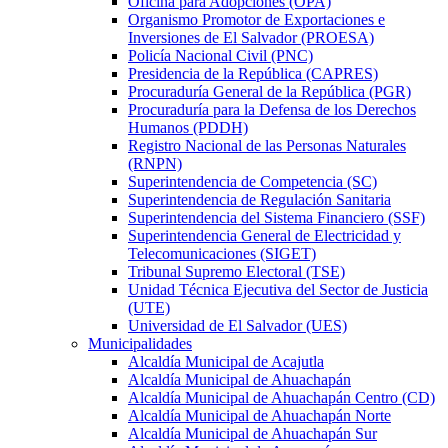
Oficina para Adopciones (OPA)
Organismo Promotor de Exportaciones e
Inversiones de El Salvador (PROESA)
Policía Nacional Civil (PNC)
Presidencia de la República (CAPRES)
Procuraduría General de la República (PGR)
Procuraduría para la Defensa de los Derechos
Humanos (PDDH)
Registro Nacional de las Personas Naturales
(RNPN)
Superintendencia de Competencia (SC)
Superintendencia de Regulación Sanitaria
Superintendencia del Sistema Financiero (SSF)
Superintendencia General de Electricidad y
Telecomunicaciones (SIGET)
Tribunal Supremo Electoral (TSE)
Unidad Técnica Ejecutiva del Sector de Justicia
(UTE)
Universidad de El Salvador (UES)
Municipalidades
Alcaldía Municipal de Acajutla
Alcaldía Municipal de Ahuachapán
Alcaldía Municipal de Ahuachapán Centro (CD)
Alcaldía Municipal de Ahuachapán Norte
Alcaldía Municipal de Ahuachapán Sur