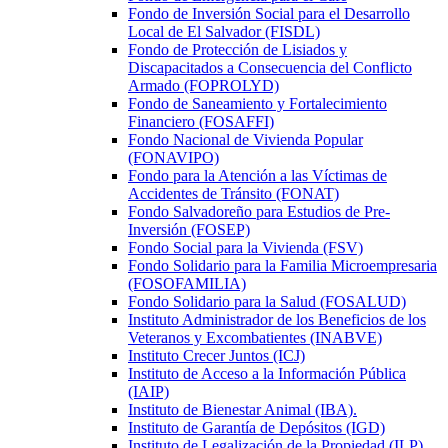
Fondo de Inversión Social para el Desarrollo
Local de El Salvador (FISDL)
Fondo de Protección de Lisiados y
Discapacitados a Consecuencia del Conflicto
Armado (FOPROLYD)
Fondo de Saneamiento y Fortalecimiento
Financiero (FOSAFFI)
Fondo Nacional de Vivienda Popular
(FONAVIPO)
Fondo para la Atención a las Víctimas de
Accidentes de Tránsito (FONAT)
Fondo Salvadoreño para Estudios de Pre-
Inversión (FOSEP)
Fondo Social para la Vivienda (FSV)
Fondo Solidario para la Familia Microempresaria
(FOSOFAMILIA)
Fondo Solidario para la Salud (FOSALUD)
Instituto Administrador de los Beneficios de los
Veteranos y Excombatientes (INABVE)
Instituto Crecer Juntos (ICJ)
Instituto de Acceso a la Información Pública
(IAIP)
Instituto de Bienestar Animal (IBA).
Instituto de Garantía de Depósitos (IGD)
Instituto de Legalización de la Propiedad (ILP)