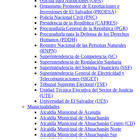
Oficina para Adopciones (OPA)
Organismo Promotor de Exportaciones e
Inversiones de El Salvador (PROESA)
Policía Nacional Civil (PNC)
Presidencia de la República (CAPRES)
Procuraduría General de la República (PGR)
Procuraduría para la Defensa de los Derechos
Humanos (PDDH)
Registro Nacional de las Personas Naturales
(RNPN)
Superintendencia de Competencia (SC)
Superintendencia de Regulación Sanitaria
Superintendencia del Sistema Financiero (SSF)
Superintendencia General de Electricidad y
Telecomunicaciones (SIGET)
Tribunal Supremo Electoral (TSE)
Unidad Técnica Ejecutiva del Sector de Justicia
(UTE)
Universidad de El Salvador (UES)
Municipalidades
Alcaldía Municipal de Acajutla
Alcaldía Municipal de Ahuachapán
Alcaldía Municipal de Ahuachapán Centro (CD)
Alcaldía Municipal de Ahuachapán Norte
Alcaldía Municipal de Ahuachapán Sur