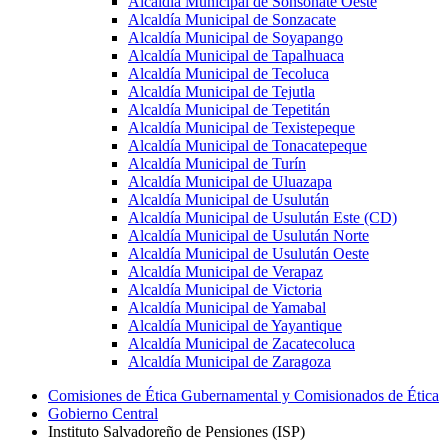
Alcaldía Municipal de Sonsonate Oeste
Alcaldía Municipal de Sonzacate
Alcaldía Municipal de Soyapango
Alcaldía Municipal de Tapalhuaca
Alcaldía Municipal de Tecoluca
Alcaldía Municipal de Tejutla
Alcaldía Municipal de Tepetitán
Alcaldía Municipal de Texistepeque
Alcaldía Municipal de Tonacatepeque
Alcaldía Municipal de Turín
Alcaldía Municipal de Uluazapa
Alcaldía Municipal de Usulután
Alcaldía Municipal de Usulután Este (CD)
Alcaldía Municipal de Usulután Norte
Alcaldía Municipal de Usulután Oeste
Alcaldía Municipal de Verapaz
Alcaldía Municipal de Victoria
Alcaldía Municipal de Yamabal
Alcaldía Municipal de Yayantique
Alcaldía Municipal de Zacatecoluca
Alcaldía Municipal de Zaragoza
Comisiones de Ética Gubernamental y Comisionados de Ética
Gobierno Central
Instituto Salvadoreño de Pensiones (ISP)