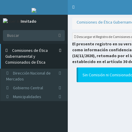
Invitado
Comisiones de Ética Gubername
Online
Descargar el Registro de Comisiones
El presente registro en su ver
como información confidencial 
Comisiones de Ética
(16/11/2020), retomado por el I
Gubernamental y
establecido en el artículo 30 d
Comisionados de Ética
Dirección Nacional de
Sin Comisión ni Comisionado
Mercados
Gobierno Central
Municipalidades