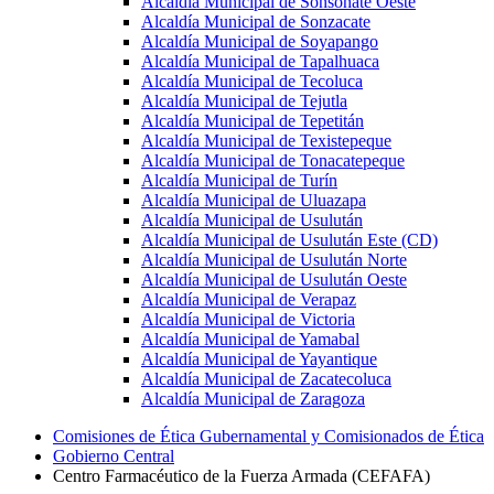
Alcaldía Municipal de Sonsonate Oeste
Alcaldía Municipal de Sonzacate
Alcaldía Municipal de Soyapango
Alcaldía Municipal de Tapalhuaca
Alcaldía Municipal de Tecoluca
Alcaldía Municipal de Tejutla
Alcaldía Municipal de Tepetitán
Alcaldía Municipal de Texistepeque
Alcaldía Municipal de Tonacatepeque
Alcaldía Municipal de Turín
Alcaldía Municipal de Uluazapa
Alcaldía Municipal de Usulután
Alcaldía Municipal de Usulután Este (CD)
Alcaldía Municipal de Usulután Norte
Alcaldía Municipal de Usulután Oeste
Alcaldía Municipal de Verapaz
Alcaldía Municipal de Victoria
Alcaldía Municipal de Yamabal
Alcaldía Municipal de Yayantique
Alcaldía Municipal de Zacatecoluca
Alcaldía Municipal de Zaragoza
Comisiones de Ética Gubernamental y Comisionados de Ética
Gobierno Central
Centro Farmacéutico de la Fuerza Armada (CEFAFA)