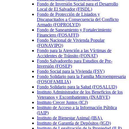
Fondo de Inversión Social para el Desarrollo
Local de El Salvador (FISDL)
Fondo de Protección de Lisiados y
Discapacitados a Consecuencia del Conflicto
Armado (FOPROLYD)
Fondo de Saneamiento y Fortalecimiento
Financiero (FOSAFFI)
Fondo Nacional de Vivienda Popular
(FONAVIPO)
Fondo para la Atención a las Víctimas de
Accidentes de Tránsito (FONAT)
Fondo Salvadoreño para Estudios de Pre-
Inversión (FOSEP)
Fondo Social para la Vivienda (FSV)
Fondo Solidario para la Familia Microempresaria
(FOSOFAMILIA)
Fondo Solidario para la Salud (FOSALUD)
Instituto Administrador de los Beneficios de los
Veteranos y Excombatientes (INABVE)
Instituto Crecer Juntos (ICJ)
Instituto de Acceso a la Información Pública
(IAIP)
Instituto de Bienestar Animal (IBA).
Instituto de Garantía de Depósitos (IGD)
Instituto de Legalización de la Propiedad (ILP)