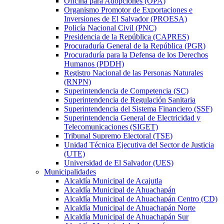
Oficina para Adopciones (OPA)
Organismo Promotor de Exportaciones e
Inversiones de El Salvador (PROESA)
Policía Nacional Civil (PNC)
Presidencia de la República (CAPRES)
Procuraduría General de la República (PGR)
Procuraduría para la Defensa de los Derechos
Humanos (PDDH)
Registro Nacional de las Personas Naturales
(RNPN)
Superintendencia de Competencia (SC)
Superintendencia de Regulación Sanitaria
Superintendencia del Sistema Financiero (SSF)
Superintendencia General de Electricidad y
Telecomunicaciones (SIGET)
Tribunal Supremo Electoral (TSE)
Unidad Técnica Ejecutiva del Sector de Justicia
(UTE)
Universidad de El Salvador (UES)
Municipalidades
Alcaldía Municipal de Acajutla
Alcaldía Municipal de Ahuachapán
Alcaldía Municipal de Ahuachapán Centro (CD)
Alcaldía Municipal de Ahuachapán Norte
Alcaldía Municipal de Ahuachapán Sur