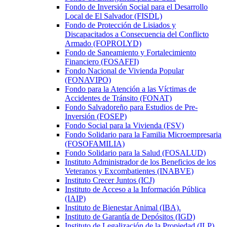
Fondo de Inversión Social para el Desarrollo
Local de El Salvador (FISDL)
Fondo de Protección de Lisiados y
Discapacitados a Consecuencia del Conflicto
Armado (FOPROLYD)
Fondo de Saneamiento y Fortalecimiento
Financiero (FOSAFFI)
Fondo Nacional de Vivienda Popular
(FONAVIPO)
Fondo para la Atención a las Víctimas de
Accidentes de Tránsito (FONAT)
Fondo Salvadoreño para Estudios de Pre-
Inversión (FOSEP)
Fondo Social para la Vivienda (FSV)
Fondo Solidario para la Familia Microempresaria
(FOSOFAMILIA)
Fondo Solidario para la Salud (FOSALUD)
Instituto Administrador de los Beneficios de los
Veteranos y Excombatientes (INABVE)
Instituto Crecer Juntos (ICJ)
Instituto de Acceso a la Información Pública
(IAIP)
Instituto de Bienestar Animal (IBA).
Instituto de Garantía de Depósitos (IGD)
Instituto de Legalización de la Propiedad (ILP)