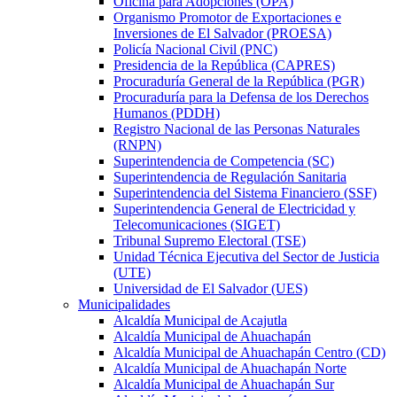
Oficina para Adopciones (OPA)
Organismo Promotor de Exportaciones e
Inversiones de El Salvador (PROESA)
Policía Nacional Civil (PNC)
Presidencia de la República (CAPRES)
Procuraduría General de la República (PGR)
Procuraduría para la Defensa de los Derechos
Humanos (PDDH)
Registro Nacional de las Personas Naturales
(RNPN)
Superintendencia de Competencia (SC)
Superintendencia de Regulación Sanitaria
Superintendencia del Sistema Financiero (SSF)
Superintendencia General de Electricidad y
Telecomunicaciones (SIGET)
Tribunal Supremo Electoral (TSE)
Unidad Técnica Ejecutiva del Sector de Justicia
(UTE)
Universidad de El Salvador (UES)
Municipalidades
Alcaldía Municipal de Acajutla
Alcaldía Municipal de Ahuachapán
Alcaldía Municipal de Ahuachapán Centro (CD)
Alcaldía Municipal de Ahuachapán Norte
Alcaldía Municipal de Ahuachapán Sur