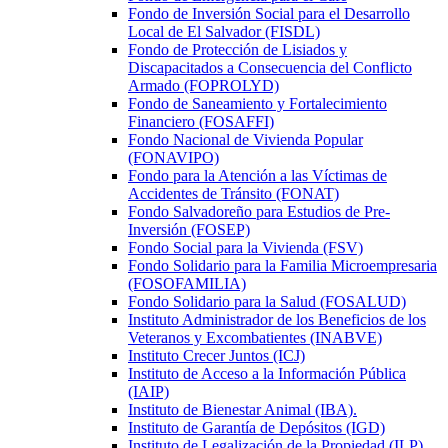
Fondo de Inversión Social para el Desarrollo
Local de El Salvador (FISDL)
Fondo de Protección de Lisiados y
Discapacitados a Consecuencia del Conflicto
Armado (FOPROLYD)
Fondo de Saneamiento y Fortalecimiento
Financiero (FOSAFFI)
Fondo Nacional de Vivienda Popular
(FONAVIPO)
Fondo para la Atención a las Víctimas de
Accidentes de Tránsito (FONAT)
Fondo Salvadoreño para Estudios de Pre-
Inversión (FOSEP)
Fondo Social para la Vivienda (FSV)
Fondo Solidario para la Familia Microempresaria
(FOSOFAMILIA)
Fondo Solidario para la Salud (FOSALUD)
Instituto Administrador de los Beneficios de los
Veteranos y Excombatientes (INABVE)
Instituto Crecer Juntos (ICJ)
Instituto de Acceso a la Información Pública
(IAIP)
Instituto de Bienestar Animal (IBA).
Instituto de Garantía de Depósitos (IGD)
Instituto de Legalización de la Propiedad (ILP)