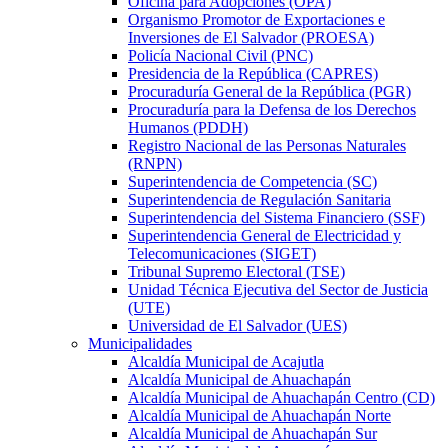
Oficina para Adopciones (OPA)
Organismo Promotor de Exportaciones e
Inversiones de El Salvador (PROESA)
Policía Nacional Civil (PNC)
Presidencia de la República (CAPRES)
Procuraduría General de la República (PGR)
Procuraduría para la Defensa de los Derechos
Humanos (PDDH)
Registro Nacional de las Personas Naturales
(RNPN)
Superintendencia de Competencia (SC)
Superintendencia de Regulación Sanitaria
Superintendencia del Sistema Financiero (SSF)
Superintendencia General de Electricidad y
Telecomunicaciones (SIGET)
Tribunal Supremo Electoral (TSE)
Unidad Técnica Ejecutiva del Sector de Justicia
(UTE)
Universidad de El Salvador (UES)
Municipalidades
Alcaldía Municipal de Acajutla
Alcaldía Municipal de Ahuachapán
Alcaldía Municipal de Ahuachapán Centro (CD)
Alcaldía Municipal de Ahuachapán Norte
Alcaldía Municipal de Ahuachapán Sur