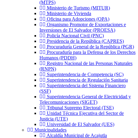
(MTPS)
Ministerio de Turismo (MITUR)
Ministerio de Vivienda
Oficina para Adopciones (OPA)
Organismo Promotor de Exportaciones e
Inversiones de El Salvador (PROESA)
Policía Nacional Civil (PNC)
Presidencia de la República (CAPRES)
Procuraduría General de la República (PGR)
Procuraduría para la Defensa de los Derechos
Humanos (PDDH)
Registro Nacional de las Personas Naturales
(RNPN)
Superintendencia de Competencia (SC)
Superintendencia de Regulación Sanitaria
Superintendencia del Sistema Financiero
(SSF)
Superintendencia General de Electricidad y
Telecomunicaciones (SIGET)
Tribunal Supremo Electoral (TSE)
Unidad Técnica Ejecutiva del Sector de
Justicia (UTE)
Universidad de El Salvador (UES)
Municipalidades
Alcaldía Municipal de Acajutla