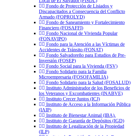
Local de El Salvador (FISDL)
Fondo de Protección de Lisiados y
Discapacitados a Consecuencia del Conflicto
Armado (FOPROLYD)
Fondo de Saneamiento y Fortalecimiento
Financiero (FOSAFFI)
Fondo Nacional de Vivienda Popular
(FONAVIPO)
Fondo para la Atención a las Víctimas de
Accidentes de Tránsito (FONAT)
Fondo Salvadoreño para Estudios de Pre-
Inversión (FOSEP)
Fondo Social para la Vivienda (FSV)
Fondo Solidario para la Familia
Microempresaria (FOSOFAMILIA)
Fondo Solidario para la Salud (FOSALUD)
Instituto Administrador de los Beneficios de
los Veteranos y Excombatientes (INABVE)
Instituto Crecer Juntos (ICJ)
Instituto de Acceso a la Información Pública
(IAIP)
Instituto de Bienestar Animal (IBA).
Instituto de Garantía de Depósitos (IGD)
Instituto de Legalización de la Propiedad
(ILP)