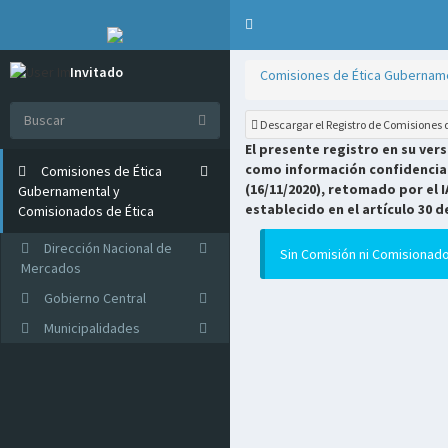
Invitado
Comisiones de Ética Gubername
Online
Descargar el Registro de Comisiones
El presente registro en su ver
como información confidencial 
Comisiones de Ética
(16/11/2020), retomado por el I
Gubernamental y
establecido en el artículo 30 d
Comisionados de Ética
Dirección Nacional de
Sin Comisión ni Comisionado
Mercados
Gobierno Central
Municipalidades