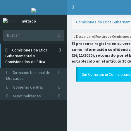
Invitado
Comisiones de Ética Gubername
Online
Descargar el Registro de Comisiones
El presente registro en su ver
como información confidencial 
Comisiones de Ética
(16/11/2020), retomado por el I
Gubernamental y
establecido en el artículo 30 d
Comisionados de Ética
Dirección Nacional de
Sin Comisión ni Comisionado
Mercados
Gobierno Central
Municipalidades