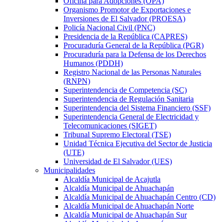
Oficina para Adopciones (OPA)
Organismo Promotor de Exportaciones e
Inversiones de El Salvador (PROESA)
Policía Nacional Civil (PNC)
Presidencia de la República (CAPRES)
Procuraduría General de la República (PGR)
Procuraduría para la Defensa de los Derechos
Humanos (PDDH)
Registro Nacional de las Personas Naturales
(RNPN)
Superintendencia de Competencia (SC)
Superintendencia de Regulación Sanitaria
Superintendencia del Sistema Financiero (SSF)
Superintendencia General de Electricidad y
Telecomunicaciones (SIGET)
Tribunal Supremo Electoral (TSE)
Unidad Técnica Ejecutiva del Sector de Justicia
(UTE)
Universidad de El Salvador (UES)
Municipalidades
Alcaldía Municipal de Acajutla
Alcaldía Municipal de Ahuachapán
Alcaldía Municipal de Ahuachapán Centro (CD)
Alcaldía Municipal de Ahuachapán Norte
Alcaldía Municipal de Ahuachapán Sur