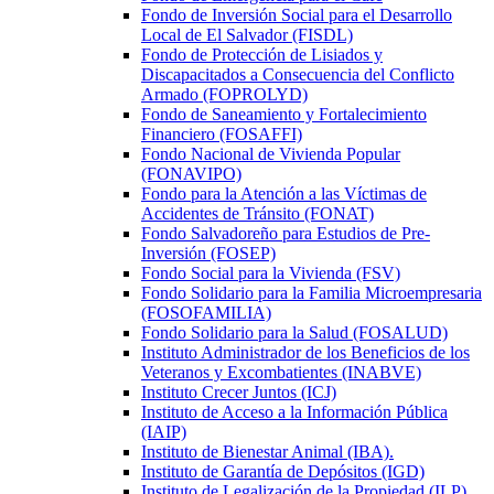
Fondo de Inversión Social para el Desarrollo
Local de El Salvador (FISDL)
Fondo de Protección de Lisiados y
Discapacitados a Consecuencia del Conflicto
Armado (FOPROLYD)
Fondo de Saneamiento y Fortalecimiento
Financiero (FOSAFFI)
Fondo Nacional de Vivienda Popular
(FONAVIPO)
Fondo para la Atención a las Víctimas de
Accidentes de Tránsito (FONAT)
Fondo Salvadoreño para Estudios de Pre-
Inversión (FOSEP)
Fondo Social para la Vivienda (FSV)
Fondo Solidario para la Familia Microempresaria
(FOSOFAMILIA)
Fondo Solidario para la Salud (FOSALUD)
Instituto Administrador de los Beneficios de los
Veteranos y Excombatientes (INABVE)
Instituto Crecer Juntos (ICJ)
Instituto de Acceso a la Información Pública
(IAIP)
Instituto de Bienestar Animal (IBA).
Instituto de Garantía de Depósitos (IGD)
Instituto de Legalización de la Propiedad (ILP)