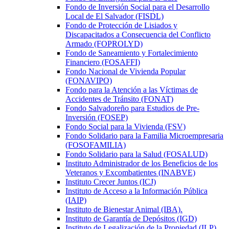
Fondo de Inversión Social para el Desarrollo
Local de El Salvador (FISDL)
Fondo de Protección de Lisiados y
Discapacitados a Consecuencia del Conflicto
Armado (FOPROLYD)
Fondo de Saneamiento y Fortalecimiento
Financiero (FOSAFFI)
Fondo Nacional de Vivienda Popular
(FONAVIPO)
Fondo para la Atención a las Víctimas de
Accidentes de Tránsito (FONAT)
Fondo Salvadoreño para Estudios de Pre-
Inversión (FOSEP)
Fondo Social para la Vivienda (FSV)
Fondo Solidario para la Familia Microempresaria
(FOSOFAMILIA)
Fondo Solidario para la Salud (FOSALUD)
Instituto Administrador de los Beneficios de los
Veteranos y Excombatientes (INABVE)
Instituto Crecer Juntos (ICJ)
Instituto de Acceso a la Información Pública
(IAIP)
Instituto de Bienestar Animal (IBA).
Instituto de Garantía de Depósitos (IGD)
Instituto de Legalización de la Propiedad (ILP)