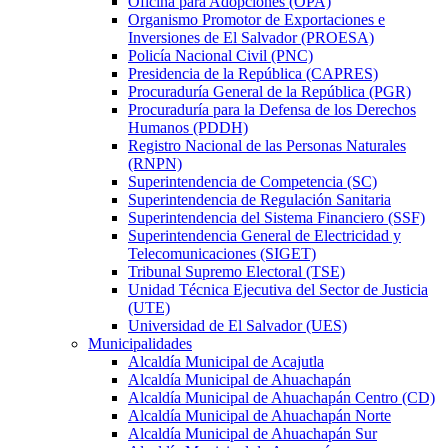
Oficina para Adopciones (OPA)
Organismo Promotor de Exportaciones e
Inversiones de El Salvador (PROESA)
Policía Nacional Civil (PNC)
Presidencia de la República (CAPRES)
Procuraduría General de la República (PGR)
Procuraduría para la Defensa de los Derechos
Humanos (PDDH)
Registro Nacional de las Personas Naturales
(RNPN)
Superintendencia de Competencia (SC)
Superintendencia de Regulación Sanitaria
Superintendencia del Sistema Financiero (SSF)
Superintendencia General de Electricidad y
Telecomunicaciones (SIGET)
Tribunal Supremo Electoral (TSE)
Unidad Técnica Ejecutiva del Sector de Justicia
(UTE)
Universidad de El Salvador (UES)
Municipalidades
Alcaldía Municipal de Acajutla
Alcaldía Municipal de Ahuachapán
Alcaldía Municipal de Ahuachapán Centro (CD)
Alcaldía Municipal de Ahuachapán Norte
Alcaldía Municipal de Ahuachapán Sur