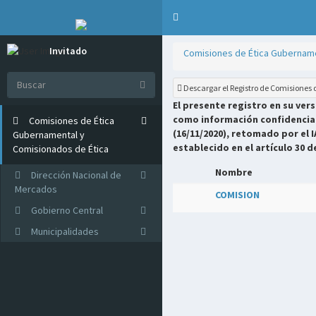
Invitado
Comisiones de Ética Gubername
Online
Descargar el Registro de Comisiones
El presente registro en su ver
como información confidencial 
Comisiones de Ética
(16/11/2020), retomado por el I
Gubernamental y
establecido en el artículo 30 d
Comisionados de Ética
Nombre
Dirección Nacional de
Mercados
COMISION
Gobierno Central
Municipalidades