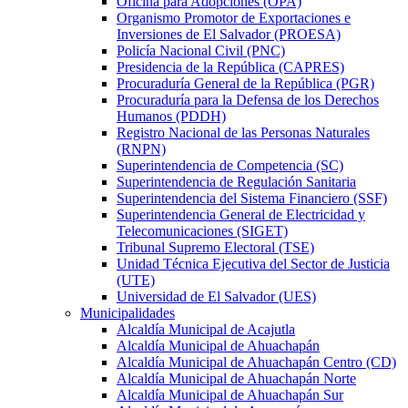
Oficina para Adopciones (OPA)
Organismo Promotor de Exportaciones e
Inversiones de El Salvador (PROESA)
Policía Nacional Civil (PNC)
Presidencia de la República (CAPRES)
Procuraduría General de la República (PGR)
Procuraduría para la Defensa de los Derechos
Humanos (PDDH)
Registro Nacional de las Personas Naturales
(RNPN)
Superintendencia de Competencia (SC)
Superintendencia de Regulación Sanitaria
Superintendencia del Sistema Financiero (SSF)
Superintendencia General de Electricidad y
Telecomunicaciones (SIGET)
Tribunal Supremo Electoral (TSE)
Unidad Técnica Ejecutiva del Sector de Justicia
(UTE)
Universidad de El Salvador (UES)
Municipalidades
Alcaldía Municipal de Acajutla
Alcaldía Municipal de Ahuachapán
Alcaldía Municipal de Ahuachapán Centro (CD)
Alcaldía Municipal de Ahuachapán Norte
Alcaldía Municipal de Ahuachapán Sur