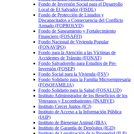
Fondo de Inversión Social para el Desarrollo
Local de El Salvador (FISDL)
Fondo de Protección de Lisiados y
Discapacitados a Consecuencia del Conflicto
Armado (FOPROLYD)
Fondo de Saneamiento y Fortalecimiento
Financiero (FOSAFFI)
Fondo Nacional de Vivienda Popular
(FONAVIPO)
Fondo para la Atención a las Víctimas de
Accidentes de Tránsito (FONAT)
Fondo Salvadoreño para Estudios de Pre-
Inversión (FOSEP)
Fondo Social para la Vivienda (FSV)
Fondo Solidario para la Familia Microempresaria
(FOSOFAMILIA)
Fondo Solidario para la Salud (FOSALUD)
Instituto Administrador de los Beneficios de los
Veteranos y Excombatientes (INABVE)
Instituto Crecer Juntos (ICJ)
Instituto de Acceso a la Información Pública
(IAIP)
Instituto de Bienestar Animal (IBA).
Instituto de Garantía de Depósitos (IGD)
Instituto de Legalización de la Propiedad (ILP)