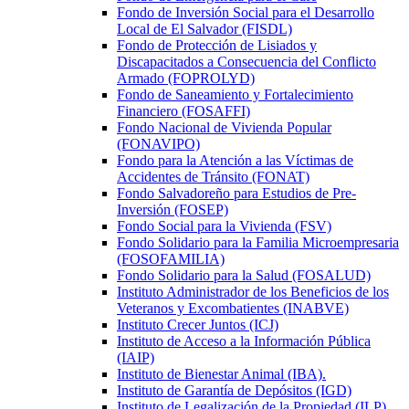
Fondo de Inversión Social para el Desarrollo
Local de El Salvador (FISDL)
Fondo de Protección de Lisiados y
Discapacitados a Consecuencia del Conflicto
Armado (FOPROLYD)
Fondo de Saneamiento y Fortalecimiento
Financiero (FOSAFFI)
Fondo Nacional de Vivienda Popular
(FONAVIPO)
Fondo para la Atención a las Víctimas de
Accidentes de Tránsito (FONAT)
Fondo Salvadoreño para Estudios de Pre-
Inversión (FOSEP)
Fondo Social para la Vivienda (FSV)
Fondo Solidario para la Familia Microempresaria
(FOSOFAMILIA)
Fondo Solidario para la Salud (FOSALUD)
Instituto Administrador de los Beneficios de los
Veteranos y Excombatientes (INABVE)
Instituto Crecer Juntos (ICJ)
Instituto de Acceso a la Información Pública
(IAIP)
Instituto de Bienestar Animal (IBA).
Instituto de Garantía de Depósitos (IGD)
Instituto de Legalización de la Propiedad (ILP)