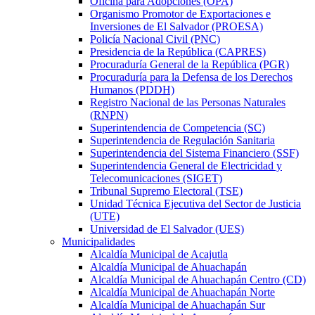
Oficina para Adopciones (OPA)
Organismo Promotor de Exportaciones e
Inversiones de El Salvador (PROESA)
Policía Nacional Civil (PNC)
Presidencia de la República (CAPRES)
Procuraduría General de la República (PGR)
Procuraduría para la Defensa de los Derechos
Humanos (PDDH)
Registro Nacional de las Personas Naturales
(RNPN)
Superintendencia de Competencia (SC)
Superintendencia de Regulación Sanitaria
Superintendencia del Sistema Financiero (SSF)
Superintendencia General de Electricidad y
Telecomunicaciones (SIGET)
Tribunal Supremo Electoral (TSE)
Unidad Técnica Ejecutiva del Sector de Justicia
(UTE)
Universidad de El Salvador (UES)
Municipalidades
Alcaldía Municipal de Acajutla
Alcaldía Municipal de Ahuachapán
Alcaldía Municipal de Ahuachapán Centro (CD)
Alcaldía Municipal de Ahuachapán Norte
Alcaldía Municipal de Ahuachapán Sur