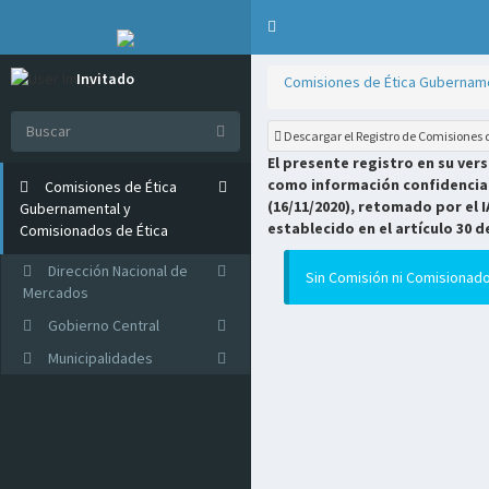
Invitado
Comisiones de Ética Gubername
Online
Descargar el Registro de Comisiones
El presente registro en su ver
como información confidencial 
Comisiones de Ética
(16/11/2020), retomado por el I
Gubernamental y
establecido en el artículo 30 d
Comisionados de Ética
Dirección Nacional de
Sin Comisión ni Comisionado
Mercados
Gobierno Central
Municipalidades