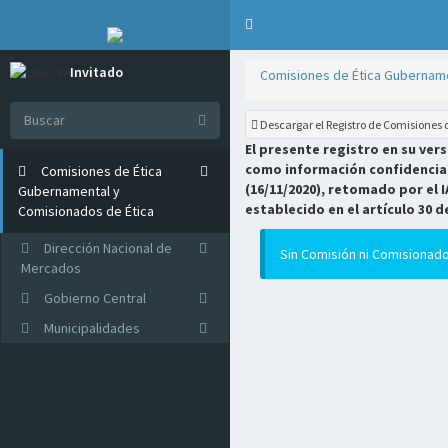
Invitado
Comisiones de Ética Gubername
Online
Descargar el Registro de Comisiones
El presente registro en su ver
como información confidencial 
Comisiones de Ética
(16/11/2020), retomado por el I
Gubernamental y
establecido en el artículo 30 d
Comisionados de Ética
Dirección Nacional de
Sin Comisión ni Comisionado
Mercados
Gobierno Central
Municipalidades