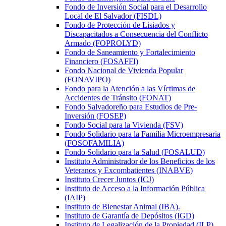
Fondo de Inversión Social para el Desarrollo
Local de El Salvador (FISDL)
Fondo de Protección de Lisiados y
Discapacitados a Consecuencia del Conflicto
Armado (FOPROLYD)
Fondo de Saneamiento y Fortalecimiento
Financiero (FOSAFFI)
Fondo Nacional de Vivienda Popular
(FONAVIPO)
Fondo para la Atención a las Víctimas de
Accidentes de Tránsito (FONAT)
Fondo Salvadoreño para Estudios de Pre-
Inversión (FOSEP)
Fondo Social para la Vivienda (FSV)
Fondo Solidario para la Familia Microempresaria
(FOSOFAMILIA)
Fondo Solidario para la Salud (FOSALUD)
Instituto Administrador de los Beneficios de los
Veteranos y Excombatientes (INABVE)
Instituto Crecer Juntos (ICJ)
Instituto de Acceso a la Información Pública
(IAIP)
Instituto de Bienestar Animal (IBA).
Instituto de Garantía de Depósitos (IGD)
Instituto de Legalización de la Propiedad (ILP)