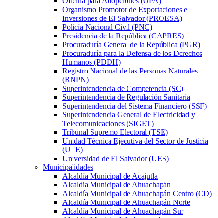
Oficina para Adopciones (OPA)
Organismo Promotor de Exportaciones e
Inversiones de El Salvador (PROESA)
Policía Nacional Civil (PNC)
Presidencia de la República (CAPRES)
Procuraduría General de la República (PGR)
Procuraduría para la Defensa de los Derechos
Humanos (PDDH)
Registro Nacional de las Personas Naturales
(RNPN)
Superintendencia de Competencia (SC)
Superintendencia de Regulación Sanitaria
Superintendencia del Sistema Financiero (SSF)
Superintendencia General de Electricidad y
Telecomunicaciones (SIGET)
Tribunal Supremo Electoral (TSE)
Unidad Técnica Ejecutiva del Sector de Justicia
(UTE)
Universidad de El Salvador (UES)
Municipalidades
Alcaldía Municipal de Acajutla
Alcaldía Municipal de Ahuachapán
Alcaldía Municipal de Ahuachapán Centro (CD)
Alcaldía Municipal de Ahuachapán Norte
Alcaldía Municipal de Ahuachapán Sur