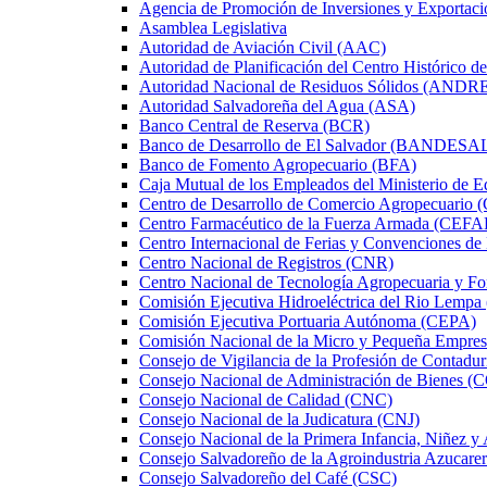
Agencia de Promoción de Inversiones y Exportaci
Asamblea Legislativa
Autoridad de Aviación Civil (AAC)
Autoridad de Planificación del Centro Histórico d
Autoridad Nacional de Residuos Sólidos (ANDR
Autoridad Salvadoreña del Agua (ASA)
Banco Central de Reserva (BCR)
Banco de Desarrollo de El Salvador (BANDESA
Banco de Fomento Agropecuario (BFA)
Caja Mutual de los Empleados del Ministerio d
Centro de Desarrollo de Comercio Agropecuario
Centro Farmacéutico de la Fuerza Armada (CEF
Centro Internacional de Ferias y Convenciones d
Centro Nacional de Registros (CNR)
Centro Nacional de Tecnología Agropecuaria y F
Comisión Ejecutiva Hidroeléctrica del Rio Lempa
Comisión Ejecutiva Portuaria Autónoma (CEPA)
Comisión Nacional de la Micro y Pequeña Em
Consejo de Vigilancia de la Profesión de Contadu
Consejo Nacional de Administración de Bienes
Consejo Nacional de Calidad (CNC)
Consejo Nacional de la Judicatura (CNJ)
Consejo Nacional de la Primera Infancia, Niñez
Consejo Salvadoreño de la Agroindustria Azuca
Consejo Salvadoreño del Café (CSC)