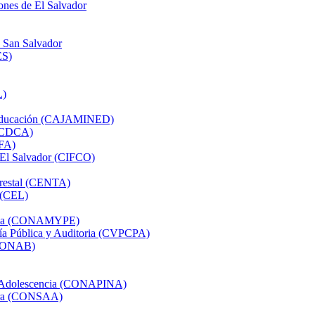
ones de El Salvador
e San Salvador
ES)
L)
e Educación (CAJAMINED)
 (CDCA)
AFA)
e El Salvador (CIFCO)
orestal (CENTA)
 (CEL)
presa (CONAMYPE)
ría Pública y Auditoria (CVPCPA)
 (CONAB)
 y Adolescencia (CONAPINA)
rera (CONSAA)