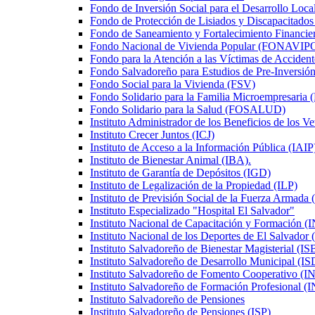
Fondo de Inversión Social para el Desarrollo Loc
Fondo de Protección de Lisiados y Discapacita
Fondo de Saneamiento y Fortalecimiento Financi
Fondo Nacional de Vivienda Popular (FONAVIP
Fondo para la Atención a las Víctimas de Acciden
Fondo Salvadoreño para Estudios de Pre-Inversi
Fondo Social para la Vivienda (FSV)
Fondo Solidario para la Familia Microempresar
Fondo Solidario para la Salud (FOSALUD)
Instituto Administrador de los Beneficios de los
Instituto Crecer Juntos (ICJ)
Instituto de Acceso a la Información Pública (IAIP
Instituto de Bienestar Animal (IBA).
Instituto de Garantía de Depósitos (IGD)
Instituto de Legalización de la Propiedad (ILP)
Instituto de Previsión Social de la Fuerza Armada
Instituto Especializado "Hospital El Salvador"
Instituto Nacional de Capacitación y Formación 
Instituto Nacional de los Deportes de El Salvado
Instituto Salvadoreño de Bienestar Magisterial (I
Instituto Salvadoreño de Desarrollo Municipal (
Instituto Salvadoreño de Fomento Cooperativo
Instituto Salvadoreño de Formación Profesional
Instituto Salvadoreño de Pensiones
Instituto Salvadoreño de Pensiones (ISP)