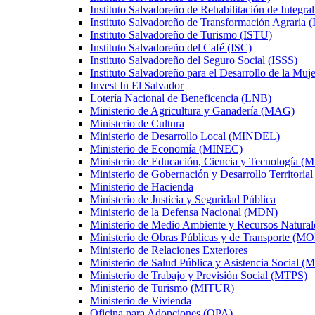
Instituto Salvadoreño de Rehabilitación de Integral
Instituto Salvadoreño de Transformación Agraria 
Instituto Salvadoreño de Turismo (ISTU)
Instituto Salvadoreño del Café (ISC)
Instituto Salvadoreño del Seguro Social (ISSS)
Instituto Salvadoreño para el Desarrollo de la M
Invest In El Salvador
Lotería Nacional de Beneficencia (LNB)
Ministerio de Agricultura y Ganadería (MAG)
Ministerio de Cultura
Ministerio de Desarrollo Local (MINDEL)
Ministerio de Economía (MINEC)
Ministerio de Educación, Ciencia y Tecnologí
Ministerio de Gobernación y Desarrollo Territor
Ministerio de Hacienda
Ministerio de Justicia y Seguridad Pública
Ministerio de la Defensa Nacional (MDN)
Ministerio de Medio Ambiente y Recursos Natur
Ministerio de Obras Públicas y de Transporte (M
Ministerio de Relaciones Exteriores
Ministerio de Salud Pública y Asistencia Social 
Ministerio de Trabajo y Previsión Social (MTPS)
Ministerio de Turismo (MITUR)
Ministerio de Vivienda
Oficina para Adopciones (OPA)