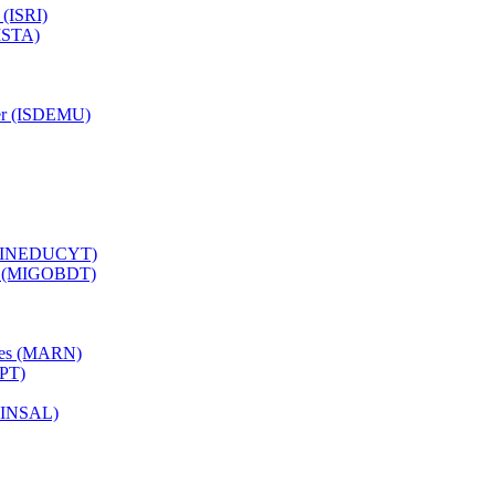
 (ISRI)
(ISTA)
ujer (ISDEMU)
a (MINEDUCYT)
ial (MIGOBDT)
ales (MARN)
OPT)
(MINSAL)