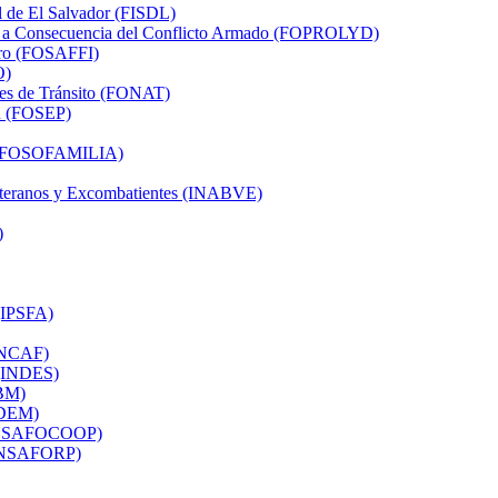
al de El Salvador (FISDL)
dos a Consecuencia del Conflicto Armado (FOPROLYD)
ero (FOSAFFI)
O)
tes de Tránsito (FONAT)
ón (FOSEP)
ia (FOSOFAMILIA)
 Veteranos y Excombatientes (INABVE)
)
 (IPSFA)
(INCAF)
r (INDES)
SBM)
ISDEM)
 (INSAFOCOOP)
 (INSAFORP)