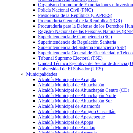
Organismo Promotor de Exportaciones e Inversio
Policía Nacional Civil (PNC)
Presidencia de la República (CAPRES)
Procuraduría General de la República (PGR)
Procuraduría para la Defensa de los Derechos 
Registro Nacional de las Personas Naturales (RN
Superintendencia de Competencia (SC)
Superintendencia de Regulación Sanitaria
Superintendencia del Sistema Financiero (SSF)
Superintendencia General de Electricidad y Tele
Tribunal Supremo Electoral (TSE)
Unidad Técnica Ejecutiva del Sector de Justicia (
Universidad de El Salvador (UES)
Municipalidades
Alcaldía Municipal de Acajutla
Alcaldía Municipal de Ahuachapán
Alcaldía Municipal de Ahuachapán Centro (CD)
Alcaldía Municipal de Ahuachapán Norte
Alcaldía Municipal de Ahuachapán Sur
Alcaldía Municipal de Anamorós
Alcaldía Municipal de Antiguo Cuscatlán
Alcaldía Municipal de Apastepeque
Alcaldía Municipal de Apopa
Alcaldía Municipal de Arcatao
Alcaldía Municipal de Armenia