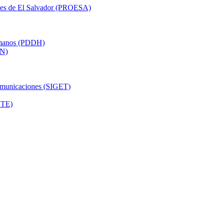
nes de El Salvador (PROESA)
Humanos (PDDH)
PN)
comunicaciones (SIGET)
UTE)