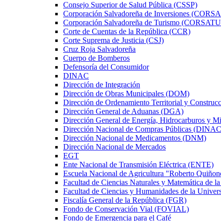
Consejo Superior de Salud Pública (CSSP)
Corporación Salvadoreña de Inversiones (CORS
Corporación Salvadoreña de Turismo (CORSAT
Corte de Cuentas de la República (CCR)
Corte Suprema de Justicia (CSJ)
Cruz Roja Salvadoreña
Cuerpo de Bomberos
Defensoría del Consumidor
DINAC
Dirección de Integración
Dirección de Obras Municipales (DOM)
Dirección de Ordenamiento Territorial y Constru
Dirección General de Aduanas (DGA)
Dirección General de Energía, Hidrocarburos y M
Dirección Nacional de Compras Públicas (DINAC
Dirección Nacional de Medicamentos (DNM)
Dirección Nacional de Mercados
EGT
Ente Nacional de Transmisión Eléctrica (ENTE)
Escuela Nacional de Agricultura "Roberto Quiño
Facultad de Ciencias Naturales y Matemática de la
Facultad de Ciencias y Humanidades de la Univers
Fiscalía General de la República (FGR)
Fondo de Conservación Vial (FOVIAL)
Fondo de Emergencia para el Café