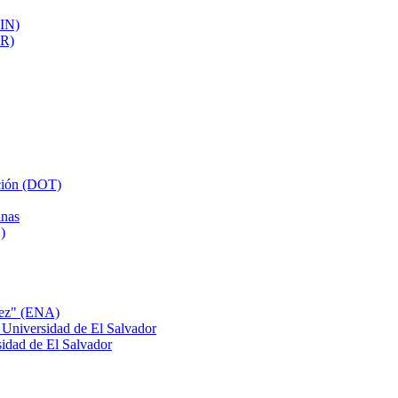
AIN)
UR)
cción (DOT)
inas
)
nez" (ENA)
 Universidad de El Salvador
idad de El Salvador