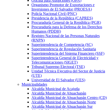
Oficina para Adopciones (OPA)
Organismo Promotor de Exportaciones e
Inversiones de El Salvador (PROESA)
Policía Nacional Civil (PNC)
Presidencia de la República (CAPRES)
Procuraduría General de la República (PGR)
Procuraduría para la Defensa de los Derechos
Humanos (PDDH)
Registro Nacional de las Personas Naturales
(RNPN)
Superintendencia de Competencia (SC)
Superintendencia de Regulación Sanitaria
Superintendencia del Sistema Financiero (SSF)
Superintendencia General de Electricidad y
Telecomunicaciones (SIGET)
Tribunal Supremo Electoral (TSE)
Unidad Técnica Ejecutiva del Sector de Justicia
(UTE)
Universidad de El Salvador (UES)
Municipalidades
Alcaldía Municipal de Acajutla
Alcaldía Municipal de Ahuachapán
Alcaldía Municipal de Ahuachapán Centro (CD)
Alcaldía Municipal de Ahuachapán Norte
Alcaldía Municipal de Ahuachapán Sur