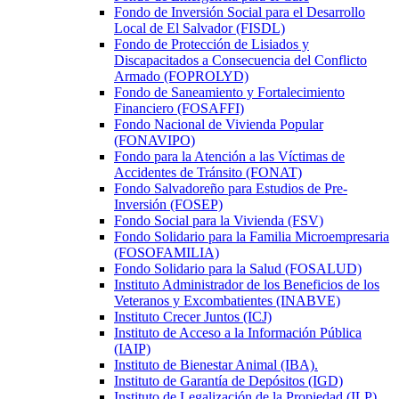
Fondo de Inversión Social para el Desarrollo
Local de El Salvador (FISDL)
Fondo de Protección de Lisiados y
Discapacitados a Consecuencia del Conflicto
Armado (FOPROLYD)
Fondo de Saneamiento y Fortalecimiento
Financiero (FOSAFFI)
Fondo Nacional de Vivienda Popular
(FONAVIPO)
Fondo para la Atención a las Víctimas de
Accidentes de Tránsito (FONAT)
Fondo Salvadoreño para Estudios de Pre-
Inversión (FOSEP)
Fondo Social para la Vivienda (FSV)
Fondo Solidario para la Familia Microempresaria
(FOSOFAMILIA)
Fondo Solidario para la Salud (FOSALUD)
Instituto Administrador de los Beneficios de los
Veteranos y Excombatientes (INABVE)
Instituto Crecer Juntos (ICJ)
Instituto de Acceso a la Información Pública
(IAIP)
Instituto de Bienestar Animal (IBA).
Instituto de Garantía de Depósitos (IGD)
Instituto de Legalización de la Propiedad (ILP)