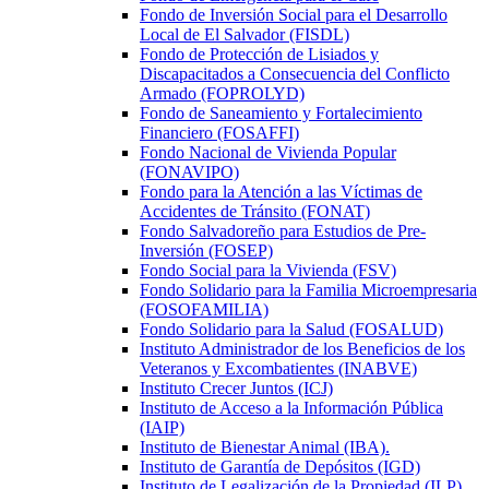
Fondo de Inversión Social para el Desarrollo
Local de El Salvador (FISDL)
Fondo de Protección de Lisiados y
Discapacitados a Consecuencia del Conflicto
Armado (FOPROLYD)
Fondo de Saneamiento y Fortalecimiento
Financiero (FOSAFFI)
Fondo Nacional de Vivienda Popular
(FONAVIPO)
Fondo para la Atención a las Víctimas de
Accidentes de Tránsito (FONAT)
Fondo Salvadoreño para Estudios de Pre-
Inversión (FOSEP)
Fondo Social para la Vivienda (FSV)
Fondo Solidario para la Familia Microempresaria
(FOSOFAMILIA)
Fondo Solidario para la Salud (FOSALUD)
Instituto Administrador de los Beneficios de los
Veteranos y Excombatientes (INABVE)
Instituto Crecer Juntos (ICJ)
Instituto de Acceso a la Información Pública
(IAIP)
Instituto de Bienestar Animal (IBA).
Instituto de Garantía de Depósitos (IGD)
Instituto de Legalización de la Propiedad (ILP)