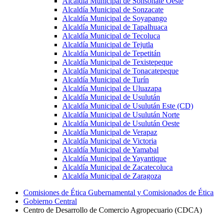
Alcaldía Municipal de Sonsonate Oeste
Alcaldía Municipal de Sonzacate
Alcaldía Municipal de Soyapango
Alcaldía Municipal de Tapalhuaca
Alcaldía Municipal de Tecoluca
Alcaldía Municipal de Tejutla
Alcaldía Municipal de Tepetitán
Alcaldía Municipal de Texistepeque
Alcaldía Municipal de Tonacatepeque
Alcaldía Municipal de Turín
Alcaldía Municipal de Uluazapa
Alcaldía Municipal de Usulután
Alcaldía Municipal de Usulután Este (CD)
Alcaldía Municipal de Usulután Norte
Alcaldía Municipal de Usulután Oeste
Alcaldía Municipal de Verapaz
Alcaldía Municipal de Victoria
Alcaldía Municipal de Yamabal
Alcaldía Municipal de Yayantique
Alcaldía Municipal de Zacatecoluca
Alcaldía Municipal de Zaragoza
Comisiones de Ética Gubernamental y Comisionados de Ética
Gobierno Central
Centro de Desarrollo de Comercio Agropecuario (CDCA)