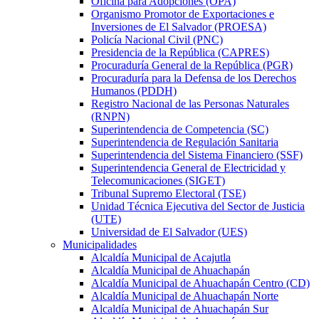
Oficina para Adopciones (OPA)
Organismo Promotor de Exportaciones e
Inversiones de El Salvador (PROESA)
Policía Nacional Civil (PNC)
Presidencia de la República (CAPRES)
Procuraduría General de la República (PGR)
Procuraduría para la Defensa de los Derechos
Humanos (PDDH)
Registro Nacional de las Personas Naturales
(RNPN)
Superintendencia de Competencia (SC)
Superintendencia de Regulación Sanitaria
Superintendencia del Sistema Financiero (SSF)
Superintendencia General de Electricidad y
Telecomunicaciones (SIGET)
Tribunal Supremo Electoral (TSE)
Unidad Técnica Ejecutiva del Sector de Justicia
(UTE)
Universidad de El Salvador (UES)
Municipalidades
Alcaldía Municipal de Acajutla
Alcaldía Municipal de Ahuachapán
Alcaldía Municipal de Ahuachapán Centro (CD)
Alcaldía Municipal de Ahuachapán Norte
Alcaldía Municipal de Ahuachapán Sur