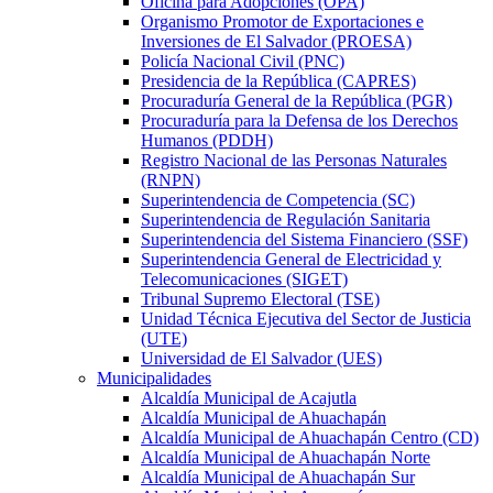
Oficina para Adopciones (OPA)
Organismo Promotor de Exportaciones e
Inversiones de El Salvador (PROESA)
Policía Nacional Civil (PNC)
Presidencia de la República (CAPRES)
Procuraduría General de la República (PGR)
Procuraduría para la Defensa de los Derechos
Humanos (PDDH)
Registro Nacional de las Personas Naturales
(RNPN)
Superintendencia de Competencia (SC)
Superintendencia de Regulación Sanitaria
Superintendencia del Sistema Financiero (SSF)
Superintendencia General de Electricidad y
Telecomunicaciones (SIGET)
Tribunal Supremo Electoral (TSE)
Unidad Técnica Ejecutiva del Sector de Justicia
(UTE)
Universidad de El Salvador (UES)
Municipalidades
Alcaldía Municipal de Acajutla
Alcaldía Municipal de Ahuachapán
Alcaldía Municipal de Ahuachapán Centro (CD)
Alcaldía Municipal de Ahuachapán Norte
Alcaldía Municipal de Ahuachapán Sur