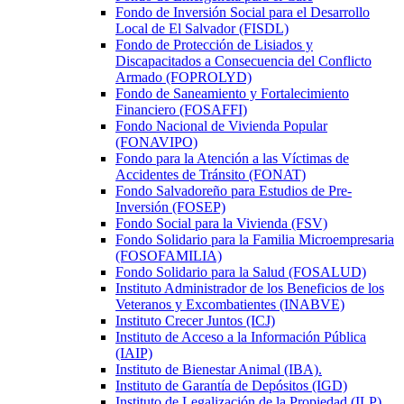
Fondo de Inversión Social para el Desarrollo
Local de El Salvador (FISDL)
Fondo de Protección de Lisiados y
Discapacitados a Consecuencia del Conflicto
Armado (FOPROLYD)
Fondo de Saneamiento y Fortalecimiento
Financiero (FOSAFFI)
Fondo Nacional de Vivienda Popular
(FONAVIPO)
Fondo para la Atención a las Víctimas de
Accidentes de Tránsito (FONAT)
Fondo Salvadoreño para Estudios de Pre-
Inversión (FOSEP)
Fondo Social para la Vivienda (FSV)
Fondo Solidario para la Familia Microempresaria
(FOSOFAMILIA)
Fondo Solidario para la Salud (FOSALUD)
Instituto Administrador de los Beneficios de los
Veteranos y Excombatientes (INABVE)
Instituto Crecer Juntos (ICJ)
Instituto de Acceso a la Información Pública
(IAIP)
Instituto de Bienestar Animal (IBA).
Instituto de Garantía de Depósitos (IGD)
Instituto de Legalización de la Propiedad (ILP)