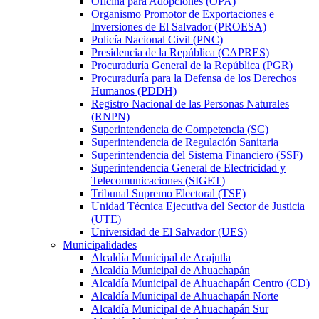
Oficina para Adopciones (OPA)
Organismo Promotor de Exportaciones e
Inversiones de El Salvador (PROESA)
Policía Nacional Civil (PNC)
Presidencia de la República (CAPRES)
Procuraduría General de la República (PGR)
Procuraduría para la Defensa de los Derechos
Humanos (PDDH)
Registro Nacional de las Personas Naturales
(RNPN)
Superintendencia de Competencia (SC)
Superintendencia de Regulación Sanitaria
Superintendencia del Sistema Financiero (SSF)
Superintendencia General de Electricidad y
Telecomunicaciones (SIGET)
Tribunal Supremo Electoral (TSE)
Unidad Técnica Ejecutiva del Sector de Justicia
(UTE)
Universidad de El Salvador (UES)
Municipalidades
Alcaldía Municipal de Acajutla
Alcaldía Municipal de Ahuachapán
Alcaldía Municipal de Ahuachapán Centro (CD)
Alcaldía Municipal de Ahuachapán Norte
Alcaldía Municipal de Ahuachapán Sur