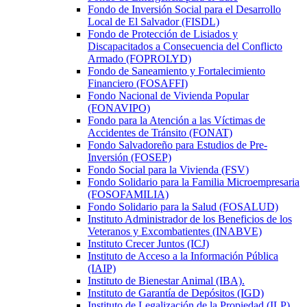
Fondo de Inversión Social para el Desarrollo
Local de El Salvador (FISDL)
Fondo de Protección de Lisiados y
Discapacitados a Consecuencia del Conflicto
Armado (FOPROLYD)
Fondo de Saneamiento y Fortalecimiento
Financiero (FOSAFFI)
Fondo Nacional de Vivienda Popular
(FONAVIPO)
Fondo para la Atención a las Víctimas de
Accidentes de Tránsito (FONAT)
Fondo Salvadoreño para Estudios de Pre-
Inversión (FOSEP)
Fondo Social para la Vivienda (FSV)
Fondo Solidario para la Familia Microempresaria
(FOSOFAMILIA)
Fondo Solidario para la Salud (FOSALUD)
Instituto Administrador de los Beneficios de los
Veteranos y Excombatientes (INABVE)
Instituto Crecer Juntos (ICJ)
Instituto de Acceso a la Información Pública
(IAIP)
Instituto de Bienestar Animal (IBA).
Instituto de Garantía de Depósitos (IGD)
Instituto de Legalización de la Propiedad (ILP)