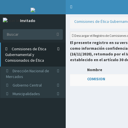
Invitado
Comisiones de Ética Gubername
Online
Descargar el Registro de Comisiones
El presente registro en su ver
como información confidencial 
Comisiones de Ética
(16/11/2020), retomado por el I
Gubernamental y
establecido en el artículo 30 d
Comisionados de Ética
Nombre
Dirección Nacional de
Mercados
COMISION
Gobierno Central
Municipalidades